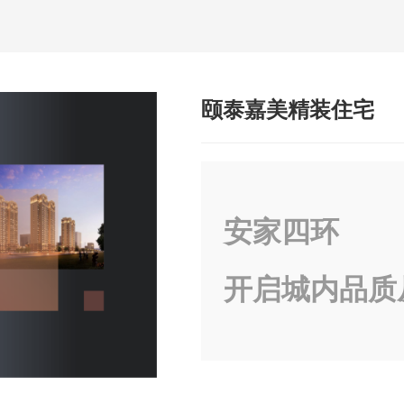
颐泰嘉美精装住宅
安家四环
开启城内品质