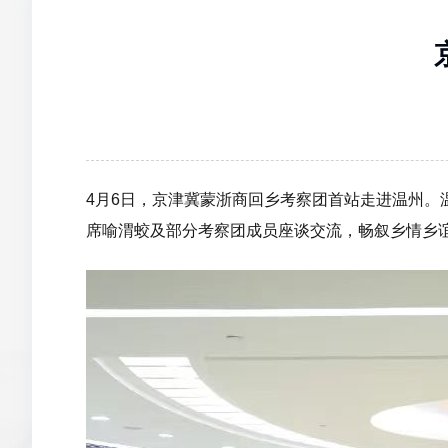
4月6日，京津冀蒙浙商回乡考察团首站走进温州
席喻渭蛟及部分考察团成员座谈交流，畅叙乡情乡