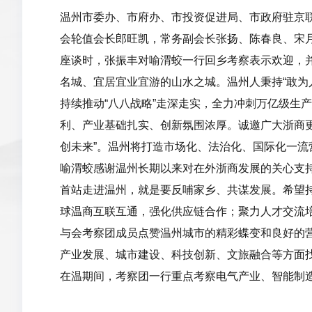
温州市委办、市府办、市投资促进局、市政府驻京
会轮值会长郎旺凯，常务副会长张扬、陈春良、宋
座谈时，张振丰对喻渭蛟一行回乡考察表示欢迎，
名城、宜居宜业宜游的山水之城。温州人秉持“敢为
持续推动“八八战略”走深走实，全力冲刺万亿级生
利、产业基础扎实、创新氛围浓厚。诚邀广大浙商更
创未来”。温州将打造市场化、法治化、国际化一流
喻渭蛟感谢温州长期以来对在外浙商发展的关心支
首站走进温州，就是要反哺家乡、共谋发展。希望持
球温商互联互通，强化供应链合作；聚力人才交流
与会考察团成员点赞温州城市的精彩蝶变和良好的
产业发展、城市建设、科技创新、文旅融合等方面找
在温期间，考察团一行重点考察电气产业、智能制