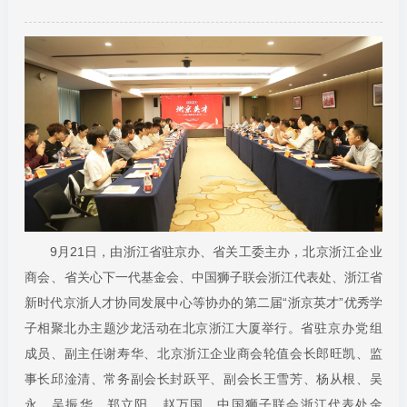
9月21日，由浙江省驻京办、省关工委主办，
北京浙江企业
商会、
省关心下一代基金会、中国狮子联会浙江代表处、浙江省
新时代京浙人才协同发展中心等协办的第二届“浙京英才”优秀学
子相聚北办主题沙龙活动在北京浙江大厦举行。
省驻京办党组
成员、副主任谢寿华
、
北京浙江企业商会轮值会长郎旺凯、监
事长邱淦清、常务副会长封跃平、
副会长王雪芳、杨从根、吴
永、吴振华、郑立阳、赵万国，中国狮子联会浙江代表处金