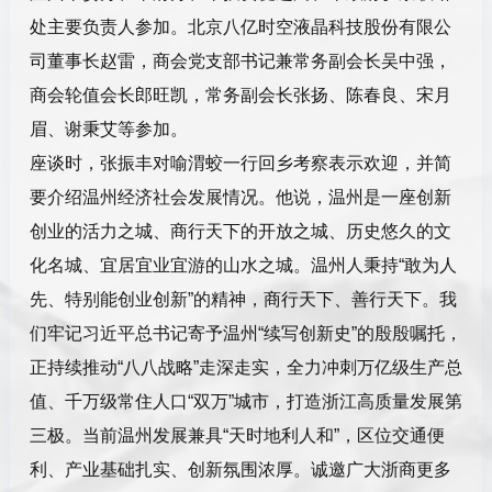
处主要负责人参加。北京八亿时空液晶科技股份有限公
司董事长赵雷，商会党支部书记兼常务副会长吴中强，
商会轮值会长郎旺凯，常务副会长张扬、陈春良、宋月
眉、谢秉艾等参加。
座谈时，张振丰对喻渭蛟一行回乡考察表示欢迎，并简
要介绍温州经济社会发展情况。他说，温州是一座创新
创业的活力之城、商行天下的开放之城、历史悠久的文
化名城、宜居宜业宜游的山水之城。温州人秉持“敢为人
先、特别能创业创新”的精神，商行天下、善行天下。我
们牢记习近平总书记寄予温州“续写创新史”的殷殷嘱托，
正持续推动“八八战略”走深走实，全力冲刺万亿级生产总
值、千万级常住人口“双万”城市，打造浙江高质量发展第
三极。当前温州发展兼具“天时地利人和”，区位交通便
利、产业基础扎实、创新氛围浓厚。诚邀广大浙商更多