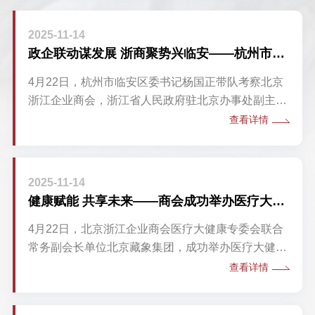
工业底座技术产教融合”创新联盟。该联盟的成立是
我国电子信息领域产教融合的一次重大实践，将有力
2025-11-14
推动高校人才培养与产业需求的紧密结合，为推进教
政企联动谋发展 浙商聚势兴临安——杭州市临安区领导一行莅临北京浙江企业商会考察交流
育现代化、服务新型工业化建设提供坚实的人才支撑
和技术保障。
4月22日，杭州市临安区委书记杨国正带队考察北京
浙江企业商会，浙江省人民政府驻北京办事处副主任
邵千龙出席考察会。
查看详情
2025-11-14
健康赋能 共享未来——商会成功举办医疗大健康专委会沙龙
4月22日，北京浙江企业商会医疗大健康专委会联合
常务副会长单位北京藏象集团，成功举办医疗大健康
专委会沙龙活动。活动特邀中国中医科学院研究员、
查看详情
主任医师、中医养生方向博士生导师、中国医史博物
馆副馆长张雪亮教授作专题讲座。商会常务副会长、