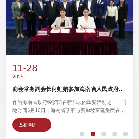
喻渭蛟会长带队考察广西南宁，广西壮族自治区党委常委、南宁市委书记农生文会见商会一行
6月24日，北京浙江企业商会会长喻渭蛟率队赴广西
南宁考察，广西壮族自治区党委常委、南宁市委书记
农生文亲切会见商会一行。商会常务副会长郎旺凯、
查看详情
周正华、封跃平、曾龙法，常务副会长单位晖阳（贵
州）新能源材料有限公司执行董事长胡海军，副会长
王贤贵、陈飞翔，秘书长孙国英参加本次考察。
11-28
11-28
11-28
11-28
2025
2025
2025
2025
商会常务副会长何虹娟参加海南省人民政府与新加坡富隆集团战略合作签约仪式
北京浙江企业商会高尔夫球队2025年6月例赛成功举办
北京浙江企业商会高尔夫球队2025年5月例赛成功举办
2025年第二次在京浙籍地市商会秘书长联席会议召开
作为海南省政府经贸团在新加坡的重要活动之一，当
盛夏六月，绿茵如画。6月12日，北京浙江企业商会
五月绿荫浓，挥杆聚群英。5月29日，“新南楼杯”北
地时间6月16日，海南省政府与新加坡富隆集团在新
高尔夫球队6月例赛在北京清河湾高尔夫俱乐部成功
京浙江企业商会高尔夫球队5月例赛在北京鸿禧国际
6月25日，2025年第二次在京浙籍地市商会秘书长联
加坡签署战略合作框架协议。
举办。商会党支部书记吴中强、常务副会长张扬，副
高尔夫俱乐部圆满举办。商会常务副会长吴中强、张
席会议在北京台州企业商会召开。北京市工商联党组
查看详情
查看详情
查看详情
会长陈克、卢真、陈飞翔等41名队员齐聚绿茵场，
向洪、张扬，副会长陈克、陈飞翔等51名队员齐聚
成员、副主席李振坤，北京浙江企业商会秘书长孙国
以球会友，共叙乡情，以竞技精神彰显浙商风采。
绿茵场，以球会友，共叙乡情，以竞技精神彰显浙商
查看详情
英出席会议。在京浙籍地市商会共14位秘书长参加