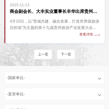
北京藏象集团董事长孙昌杰等50余位企业家代表出
2025-11-13
席。商会秘书长孙国英主持本次活动。
商会副会长、大丰实业董事长丰华出席贵州旅发大会并作代表发言
4月10日，以“景城共建、融合发展，打造世界级旅游
目的地”为主题的第十九届贵州旅游产业发展大会在
安顺市西秀区开幕。贵州省委书记、省人大常委会主
查看详情
任徐麟，省委副书记、省长李炳军，省政协主席赵永
清会见出席大会部分嘉宾。省领导卢雍政、郭锡文、
陶长海参加会见，副省长蔡朝林主持大会。
上一页
下一页
-国家单位-
-直管单位-